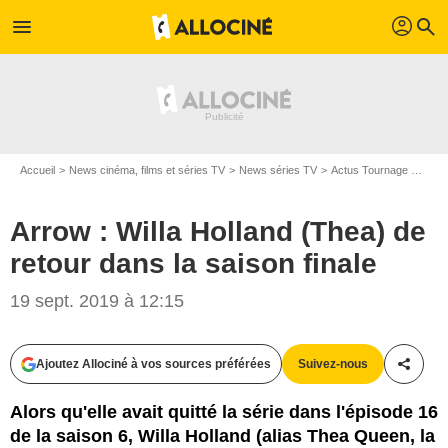
profil
menu
search
Accueil
News cinéma, films et séries TV
News séries TV
Actus Tournage Séries TV
Arrow : Willa Holland (Thea) de
retour dans la saison finale
19 sept. 2019 à 12:15
CW
Ajoutez Allociné à vos sources préférées
Suivez-nous
Partag
Alors qu'elle avait quitté la série dans l'épisode 16
de la saison 6, Willa Holland (alias Thea Queen, la