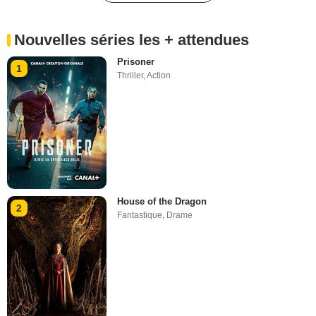
Nouvelles séries les + attendues
Prisoner
1
Thriller
,
Action
House of the Dragon
2
Fantastique
,
Drame