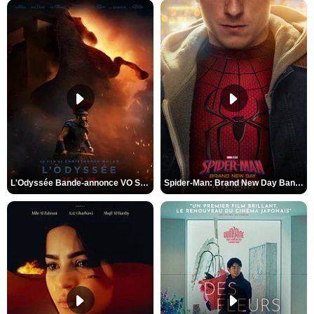
L'Odyssée Bande-annonce VO STFR
Spider-Man: Brand New Day Bande-annonce VO STFR