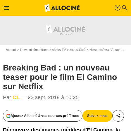
profil
menu
search
Accueil
News cinéma, films et séries TV
Actus Ciné
News cinéma: Vu sur le web
Breaking Bad : un nouveau
teaser pour le film El Camino
sur Netflix
Par
CL
— 23 sept. 2019 à 10:25
Ajoutez Allociné à vos sources préférées
Suivez-nous
Partag
Découvrez des images inédites d'El Camino, la