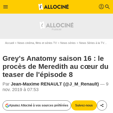
profil
menu
search
Accueil
News cinéma, films et séries TV
News séries
News Séries à la TV
Grey
Grey's Anatomy saison 16 : le
procès de Meredith au cœur du
teaser de l'épisode 8
Par
Jean-Maxime RENAULT (@J_M_Renault)
— 9
nov. 2019 à 07:53
Ajoutez Allociné à vos sources préférées
Suivez-nous
Partag