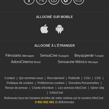
ALLOCINÉ SUR MOBILE
ALLOCINÉ À L'ÉTRANGER
Filmstarts
SensaCine
Beyazperde
Allemagne
Espagne
Turquie
AdoroCinema
Sensacine México
Brésil
Mexique
Contact
|
Qui sommes-nous
|
Recrutement
|
Publicité
|
CGU
|
CGV
|
Politique de cookies
|
Préférences cookies
|
Données Personnelles
|
Revue de presse
|
Charte d'écriture
|
Les services AlloCiné
|
Gérer Utiq
|
©AlloCiné
Retrouvez tous les horaires et infos de votre cinéma sur le numéro AlloCiné :
0 892 892 892
(0,90€/minute)