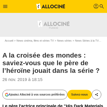
profil
menu
search
Accueil
News cinéma, films et séries TV
News séries
News Séries à la TV
A la
A la croisée des mondes :
saviez-vous que le père de
l’héroïne jouait dans la série ?
26 nov. 2019 à 18:15
BBC
Ajoutez Allociné à vos sources préférées
Suivez-nous
Partag
Le père l'actrice principale de "His Dark Materials