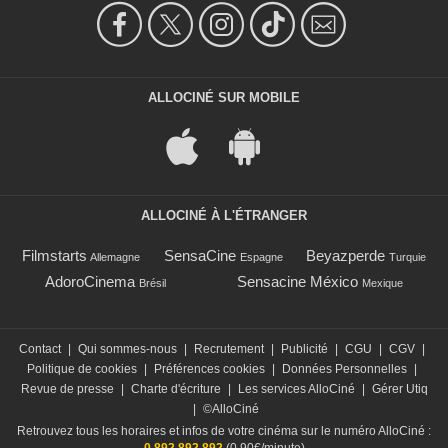
ALLOCINÉ SUR MOBILE
ALLOCINÉ À L'ÉTRANGER
Filmstarts
SensaCine
Beyazperde
Allemagne
Espagne
Turquie
AdoroCinema
Sensacine México
Brésil
Mexique
Contact
|
Qui sommes-nous
|
Recrutement
|
Publicité
|
CGU
|
CGV
|
Politique de cookies
|
Préférences cookies
|
Données Personnelles
|
Revue de presse
|
Charte d'écriture
|
Les services AlloCiné
|
Gérer Utiq
|
©AlloCiné
Retrouvez tous les horaires et infos de votre cinéma sur le numéro AlloCiné :