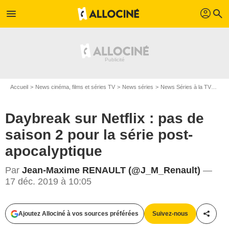
profil
menu
search
Accueil
News cinéma, films et séries TV
News séries
News Séries à la TV
Dayb
Daybreak sur Netflix : pas de
saison 2 pour la série post-
apocalyptique
Ursula Coyote/Netflix
Par
Jean-Maxime RENAULT (@J_M_Renault)
—
17 déc. 2019 à 10:05
Ajoutez Allociné à vos sources préférées
Suivez-nous
Partag