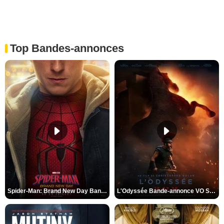
Top Bandes-annonces
Spider-Man: Brand New Day Bande-annonce VO STFR
L'Odyssée Bande-annonce VO STFR