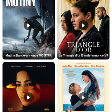
Mutiny Bande-annonce VO STFR
Le Triangle d'or Bande-annonce VF