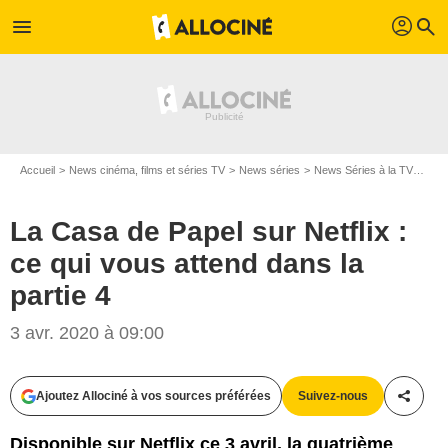
profil
menu
search
Accueil
News cinéma, films et séries TV
News séries
News Séries à la TV
La C
La Casa de Papel sur Netflix :
ce qui vous attend dans la
partie 4
3 avr. 2020 à 09:00
Netflix
Ajoutez Allociné à vos sources préférées
Suivez-nous
Partag
Disponible sur Netflix ce 3 avril, la quatrième