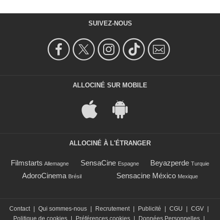
SUIVEZ-NOUS
ALLOCINÉ SUR MOBILE
ALLOCINÉ À L'ÉTRANGER
Filmstarts
SensaCine
Beyazperde
Allemagne
Espagne
Turquie
AdoroCinema
Sensacine México
Brésil
Mexique
Contact
|
Qui sommes-nous
|
Recrutement
|
Publicité
|
CGU
|
CGV
|
Politique de cookies
|
Préférences cookies
|
Données Personnelles
|