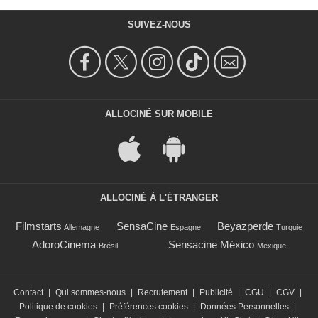
SUIVEZ-NOUS
ALLOCINÉ SUR MOBILE
ALLOCINÉ À L'ÉTRANGER
Filmstarts
SensaCine
Beyazperde
Allemagne
Espagne
Turquie
AdoroCinema
Sensacine México
Brésil
Mexique
Contact
|
Qui sommes-nous
|
Recrutement
|
Publicité
|
CGU
|
CGV
|
Politique de cookies
|
Préférences cookies
|
Données Personnelles
|