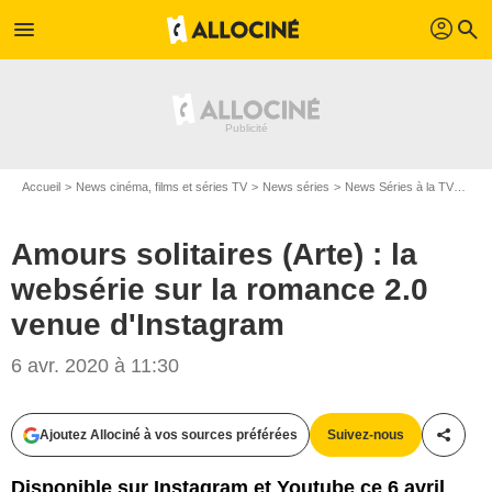
profil
menu
search
Accueil
News cinéma, films et séries TV
News séries
News Séries à la TV
Amou
Amours solitaires (Arte) : la
websérie sur la romance 2.0
venue d'Instagram
6 avr. 2020 à 11:30
Arte
Ajoutez Allociné à vos sources préférées
Suivez-nous
Partag
Disponible sur Instagram et Youtube ce 6 avril