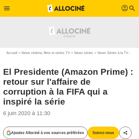
profil
menu
search
Accueil
News cinéma, films et séries TV
News séries
News Séries à la TV
El P
El Presidente (Amazon Prime) :
retour sur l'affaire de
corruption à la FIFA qui a
inspiré la série
Amazon Prime Video
6 juin 2020 à 11:30
Ajoutez Allociné à vos sources préférées
Suivez-nous
Partag