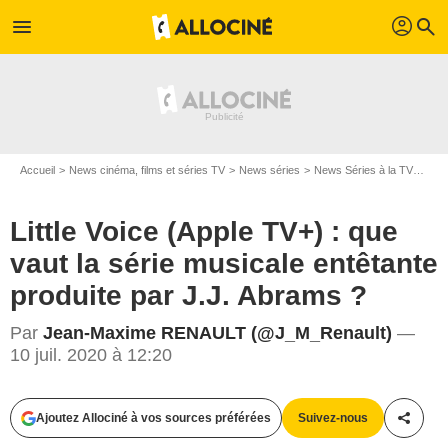
profil
menu
search
Accueil
News cinéma, films et séries TV
News séries
News Séries à la TV
Litt
Little Voice (Apple TV+) : que
vaut la série musicale entêtante
produite par J.J. Abrams ?
Par
Jean-Maxime RENAULT (@J_M_Renault)
—
Apple TV+
10 juil. 2020 à 12:20
Ajoutez Allociné à vos sources préférées
Suivez-nous
Partag