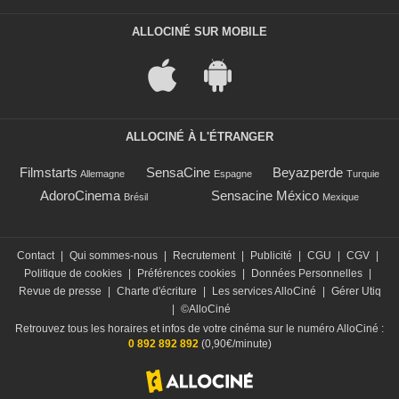
ALLOCINÉ SUR MOBILE
ALLOCINÉ À L'ÉTRANGER
Filmstarts
SensaCine
Beyazperde
Allemagne
Espagne
Turquie
AdoroCinema
Sensacine México
Brésil
Mexique
Contact
|
Qui sommes-nous
|
Recrutement
|
Publicité
|
CGU
|
CGV
|
Politique de cookies
|
Préférences cookies
|
Données Personnelles
|
Revue de presse
|
Charte d'écriture
|
Les services AlloCiné
|
Gérer Utiq
|
©AlloCiné
Retrouvez tous les horaires et infos de votre cinéma sur le numéro AlloCiné :
0 892 892 892
(0,90€/minute)