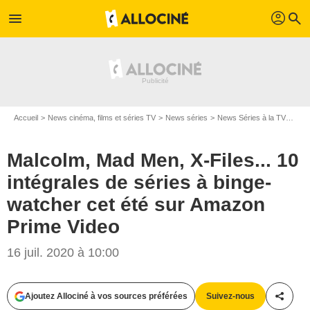
profil
menu
search
Accueil
News cinéma, films et séries TV
News séries
News Séries à la TV
Malc
Malcolm, Mad Men, X-Files... 10
intégrales de séries à binge-
watcher cet été sur Amazon
Prime Video
16 juil. 2020 à 10:00
Twentieth Century Fox Film Corporation
Ajoutez Allociné à vos sources préférées
Suivez-nous
Partag