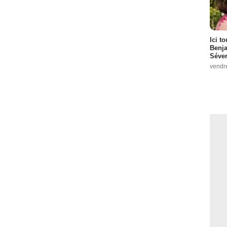
Ici t
Benj
Séver
vendr