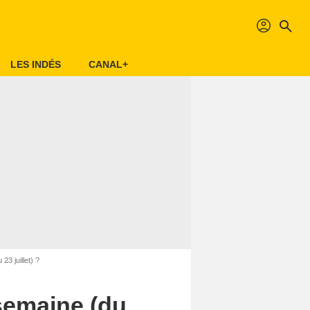
profil
search
LES INDÉS
CANAL+
23 juillet) ?
 semaine (du