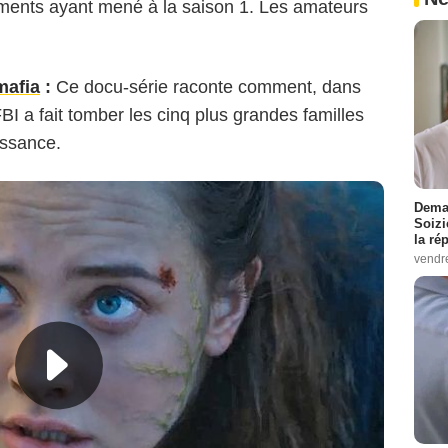
ements ayant mené à la saison 1. Les amateurs
mafia
:
Ce docu-série raconte comment, dans
I a fait tomber les cinq plus grandes familles
issance.
Demai
Soizi
la ré
vendr