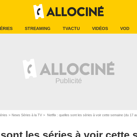
ÉRIES
STREAMING
TVACTU
VIDÉOS
VOD
éries
News Séries à la TV
Netflix : quelles sont les séries à voir cette semaine (du 17 au 
s sont les séries à voir cette