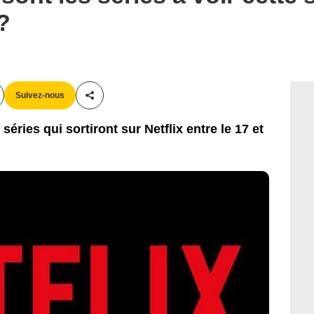
 ?
Suivez-nous
Partager cet article
éries qui sortiront sur Netflix entre le 17 et