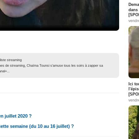
Demai
dans 
[SPO
vendr
liste streaming
mes de streaming, Chaïma Tounsi s’amuse tous les soirs à zapper sa
nal+...
Ici t
l'épi
[SPO
vendr
en juillet 2020 ?
cette semaine (du 10 au 16 juillet) ?