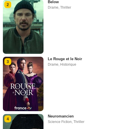
Below
2
Drame
,
Thriller
Le Rouge et le Noir
3
Drame
,
Historique
Neuromancien
4
Science Fiction
,
Thriller