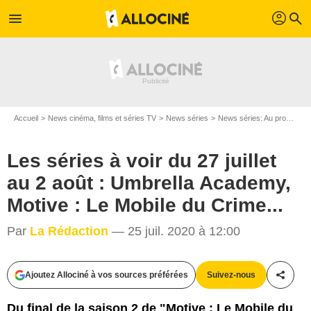
profil
menu
search
Accueil
News cinéma, films et séries TV
News séries
News séries: Au programme
Les séries à voir du 27 juillet
au 2 août : Umbrella Academy,
Motive : Le Mobile du Crime...
Par
La Rédaction
— 25 juil. 2020 à 12:00
FR_tmdb / Christos Kalohoridis/Netflix
Ajoutez Allociné à vos sources préférées
Suivez-nous
Partag
Du final de la saison 2 de "Motive : Le Mobile du