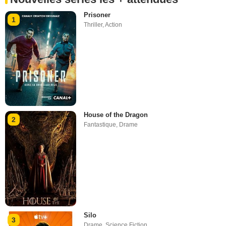
Prisoner
1
Thriller
,
Action
House of the Dragon
2
Fantastique
,
Drame
Silo
3
Drame
,
Science Fiction