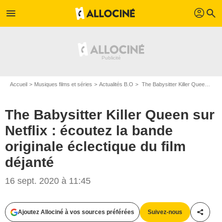
profil
menu
search
Accueil
Musiques films et séries
Actualités B.O
The Babysitter Killer Queen sur Netflix : écoutez la bande originale éclectique du film déjanté
The Babysitter Killer Queen sur
Netflix : écoutez la bande
originale éclectique du film
déjanté
16 sept. 2020 à 11:45
Tyler Golden/Netflix
Ajoutez Allociné à vos sources préférées
Suivez-nous
Partag