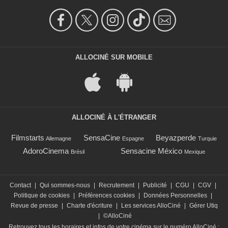
ALLOCINÉ SUR MOBILE
ALLOCINÉ À L'ÉTRANGER
Filmstarts
SensaCine
Beyazperde
Allemagne
Espagne
Turquie
AdoroCinema
Sensacine México
Brésil
Mexique
Contact
|
Qui sommes-nous
|
Recrutement
|
Publicité
|
CGU
|
CGV
|
Politique de cookies
|
Préférences cookies
|
Données Personnelles
|
Revue de presse
|
Charte d'écriture
|
Les services AlloCiné
|
Gérer Utiq
|
©AlloCiné
Retrouvez tous les horaires et infos de votre cinéma sur le numéro AlloCiné :