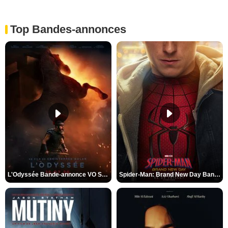
Top Bandes-annonces
L'Odyssée Bande-annonce VO STFR
Spider-Man: Brand New Day Bande-annonce VO STFR