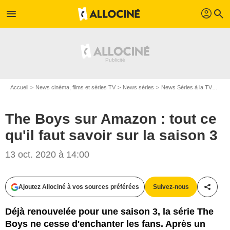
profil
menu
search
Accueil
News cinéma, films et séries TV
News séries
News Séries à la TV
The 
The Boys sur Amazon : tout ce
qu'il faut savoir sur la saison 3
13 oct. 2020 à 14:00
Panagiotis Pantazidis
Ajoutez Allociné à vos sources préférées
Suivez-nous
Partag
Déjà renouvelée pour une saison 3, la série The
Boys ne cesse d'enchanter les fans. Après un