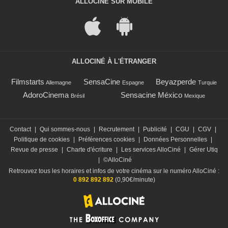
ALLOCINÉ SUR MOBILE
ALLOCINÉ À L'ÉTRANGER
Filmstarts
SensaCine
Beyazperde
Allemagne
Espagne
Turquie
AdoroCinema
Sensacine México
Brésil
Mexique
Contact
|
Qui sommes-nous
|
Recrutement
|
Publicité
|
CGU
|
CGV
|
Politique de cookies
|
Préférences cookies
|
Données Personnelles
|
Revue de presse
|
Charte d'écriture
|
Les services AlloCiné
|
Gérer Utiq
|
©AlloCiné
Retrouvez tous les horaires et infos de votre cinéma sur le numéro AlloCiné :
0 892 892 892
(0,90€/minute)