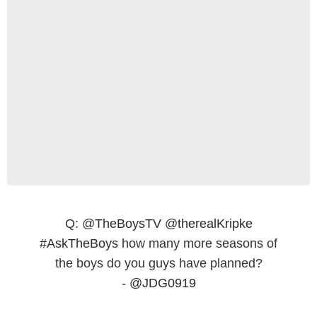
Q:
@TheBoysTV
@therealKripke
#AskTheBoys
how many more seasons of
the boys do you guys have planned?
-
@JDG0919