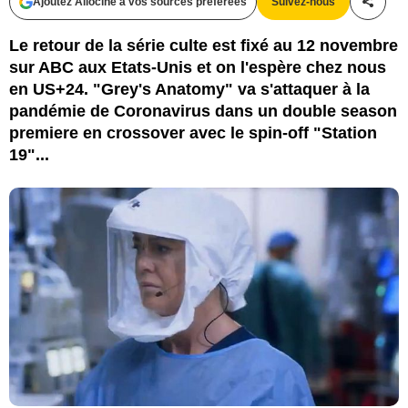
Ajoutez Allociné à vos sources préférées
Suivez-nous
Partag
Le retour de la série culte est fixé au 12 novembre
sur ABC aux Etats-Unis et on l'espère chez nous
en US+24. "Grey's Anatomy" va s'attaquer à la
pandémie de Coronavirus dans un double season
premiere en crossover avec le spin-off "Station
19"...