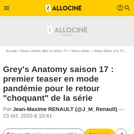
profil
menu
search
Accueil
News cinéma, films et séries TV
News séries
News Séries à la TV
Grey
Grey's Anatomy saison 17 :
premier teaser en mode
pandémie pour le retour
"choquant" de la série
Par
Jean-Maxime RENAULT (@J_M_Renault)
—
23 oct. 2020 à 10:41