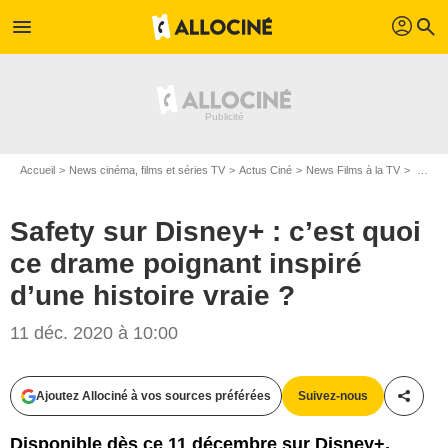
profil
menu
search
Accueil
News cinéma, films et séries TV
Actus Ciné
News Films à la TV
Safety sur Disney+ : c’est quoi ce drame poignant inspiré d’une histoire vraie ?
Safety sur Disney+ : c’est quoi
ce drame poignant inspiré
d’une histoire vraie ?
11 déc. 2020 à 10:00
Ajoutez Allociné à vos sources préférées
Suivez-nous
Partag
Disponible dès ce 11 décembre sur Disney+,