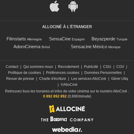
ALLOCINÉ À L'ÉTRANGER
Filmstarts
SensaCine
Beyazperde
Allemagne
Espagne
Turquie
AdoroCinema
Sensacine México
Brésil
Mexique
Contact
|
Qui sommes-nous
|
Recrutement
|
Publicité
|
CGU
|
CGV
|
Politique de cookies
|
Préférences cookies
|
Données Personnelles
|
Revue de presse
|
Charte d'écriture
|
Les services AlloCiné
|
Gérer Utiq
|
©AlloCiné
Retrouvez tous les horaires et infos de votre cinéma sur le numéro AlloCiné :
0 892 892 892
(0,90€/minute)