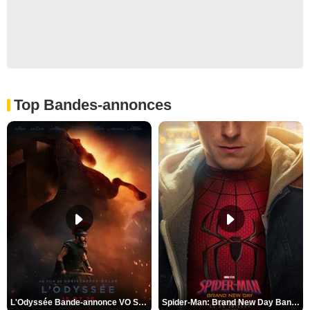
Top Bandes-annonces
L'Odyssée Bande-annonce VO STFR
Spider-Man: Brand New Day Bande-annonce VO STFR