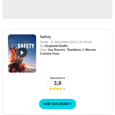
Safety
Sortie :
11 décembre 2020
|
2h 02min
De
Reginald Hudlin
Avec
Jay Reeves
,
Thaddeus J. Mixson
,
Corinne Foxx
Spectateurs
3,8
VOIR SUR DISNEY
+