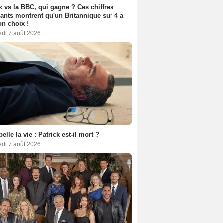
ix vs la BBC, qui gagne ? Ces chiffres
ants montrent qu'un Britannique sur 4 a
son choix !
edi 7 août 2026
belle la vie : Patrick est-il mort ?
edi 7 août 2026