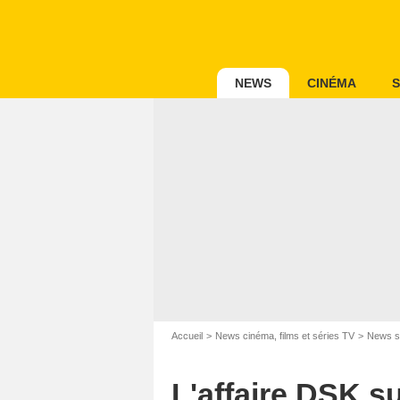
NEWS
CINÉMA
S
Accueil
News cinéma, films et séries TV
News s
L'affaire DSK su