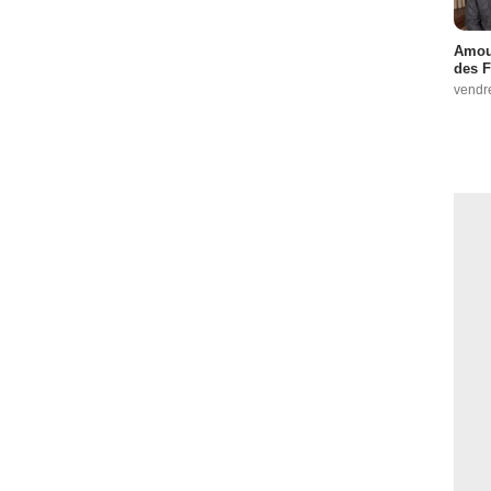
Amour
des F
vendr