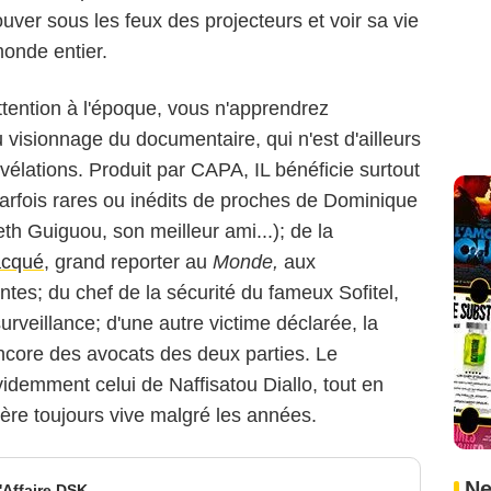
uver sous les feux des projecteurs et voir sa vie
monde entier.
attention à l'époque, vous n'apprendrez
visionnage du documentaire, qui n'est d'ailleurs
élations. Produit par CAPA, IL bénéficie surtout
arfois rares ou inédits de proches de Dominique
eth Guiguou, son meilleur ami...); de la
acqué
, grand reporter au
Monde,
aux
entes; du chef de la sécurité du fameux Sofitel,
veillance; d'une autre victime déclarée, la
ncore des avocats des deux parties. Le
idemment celui de Naffisatou Diallo, tout en
lère toujours vive malgré les années.
Ne
'Affaire DSK