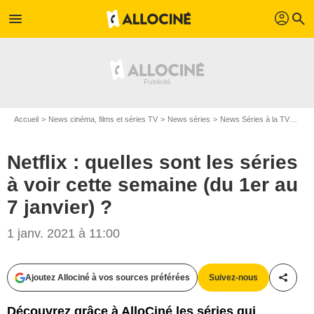
profil
menu
search
Accueil
News cinéma, films et séries TV
News séries
News Séries à la TV
Netf
Netflix : quelles sont les séries
à voir cette semaine (du 1er au
7 janvier) ?
1 janv. 2021 à 11:00
Ajoutez Allociné à vos sources préférées
Suivez-nous
Partag
Découvrez grâce à AlloCiné les séries qui