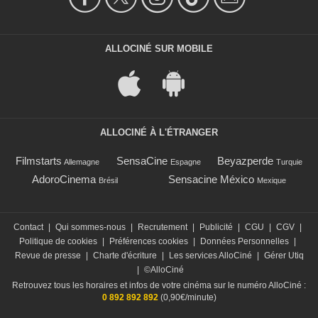
ALLOCINÉ SUR MOBILE
ALLOCINÉ À L'ÉTRANGER
Filmstarts
SensaCine
Beyazperde
Allemagne
Espagne
Turquie
AdoroCinema
Sensacine México
Brésil
Mexique
Contact
|
Qui sommes-nous
|
Recrutement
|
Publicité
|
CGU
|
CGV
|
Politique de cookies
|
Préférences cookies
|
Données Personnelles
|
Revue de presse
|
Charte d'écriture
|
Les services AlloCiné
|
Gérer Utiq
|
©AlloCiné
Retrouvez tous les horaires et infos de votre cinéma sur le numéro AlloCiné :
0 892 892 892
(0,90€/minute)