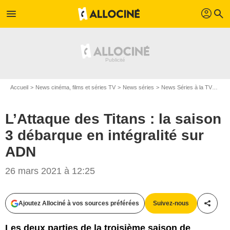
profil
menu
search
Accueil
News cinéma, films et séries TV
News séries
News Séries à la TV
L’At
L’Attaque des Titans : la saison
3 débarque en intégralité sur
ADN
Wit Studios
26 mars 2021 à 12:25
Ajoutez Allociné à vos sources préférées
Suivez-nous
Partag
Les deux parties de la troisième saison de