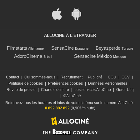
ALLOCINÉ À L'ÉTRANGER
Filmstarts
SensaCine
Beyazperde
Allemagne
Espagne
Turquie
AdoroCinema
Sensacine México
Brésil
Mexique
Contact
|
Qui sommes-nous
|
Recrutement
|
Publicité
|
CGU
|
CGV
|
Politique de cookies
|
Préférences cookies
|
Données Personnelles
|
Revue de presse
|
Charte d'écriture
|
Les services AlloCiné
|
Gérer Utiq
|
©AlloCiné
Retrouvez tous les horaires et infos de votre cinéma sur le numéro AlloCiné :
0 892 892 892
(0,90€/minute)