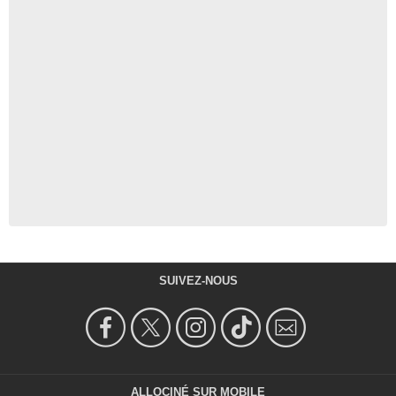
SUIVEZ-NOUS
ALLOCINÉ SUR MOBILE