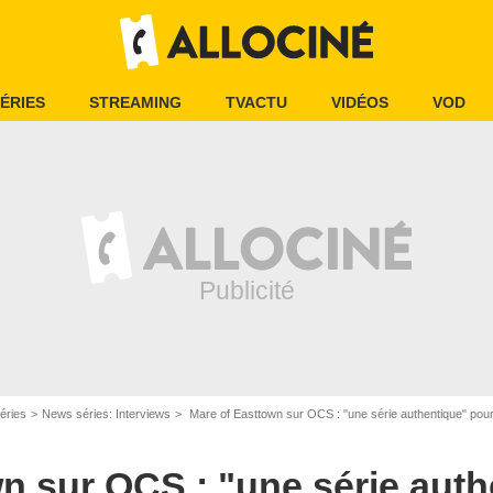
ÉRIES
STREAMING
TVACTU
VIDÉOS
VOD
éries
News séries: Interviews
Mare of Easttown sur OCS : "une série authentique" pour 
n sur OCS : "une série aut