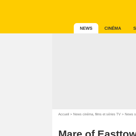
NEWS
CINÉMA
S
Accueil
News cinéma, films et séries TV
News s
Mare of Easttow