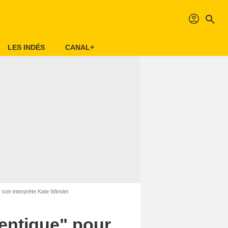
profil
search
LES INDÉS
CANAL+
son interprète Kate Winslet
hentique" pour