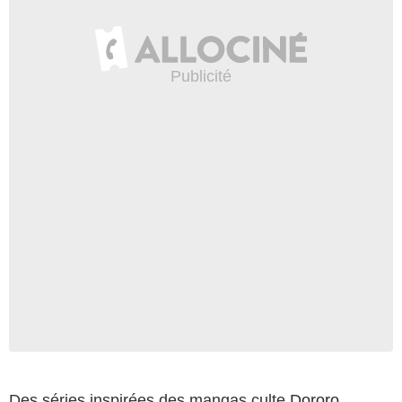
Des séries inspirées des mangas culte
Dororo
,