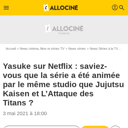
profil
menu
search
Accueil
News cinéma, films et séries TV
News séries
News Séries à la TV
Yasu
Yasuke sur Netflix : saviez-
vous que la série a été animée
par le même studio que Jujutsu
Kaisen et L’Attaque des
Titans ?
3 mai 2021 à 18:00
MAPPA