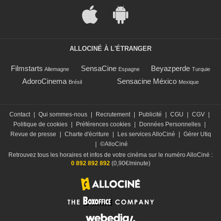
ALLOCINÉ À L'ÉTRANGER
Filmstarts
SensaCine
Beyazperde
Allemagne
Espagne
Turquie
AdoroCinema
Sensacine México
Brésil
Mexique
Contact
|
Qui sommes-nous
|
Recrutement
|
Publicité
|
CGU
|
CGV
|
Politique de cookies
|
Préférences cookies
|
Données Personnelles
|
Revue de presse
|
Charte d'écriture
|
Les services AlloCiné
|
Gérer Utiq
|
©AlloCiné
Retrouvez tous les horaires et infos de votre cinéma sur le numéro AlloCiné :
0 892 892 892
(0,90€/minute)