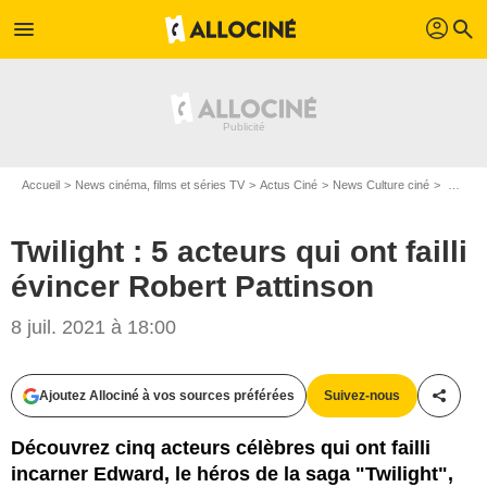
profil
menu
search
Accueil
News cinéma, films et séries TV
Actus Ciné
News Culture ciné
Twilight : 5 acteurs qui ont failli évincer Robert Pattinson
Twilight : 5 acteurs qui ont failli
évincer Robert Pattinson
SND
8 juil. 2021 à 18:00
Ajoutez Allociné à vos sources préférées
Suivez-nous
Partag
Découvrez cinq acteurs célèbres qui ont failli
incarner Edward, le héros de la saga "Twilight",