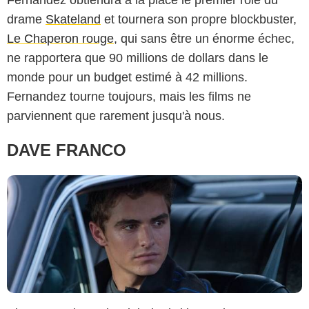
Fernandez obtiendra à la place le premier rôle du
drame
Skateland
et tournera son propre blockbuster,
Le Chaperon rouge
, qui sans être un énorme échec,
ne rapportera que 90 millions de dollars dans le
The Walt Disney Company France
monde pour un budget estimé à 42 millions.
Fernandez tourne toujours, mais les films ne
parviennent que rarement jusqu'à nous.
DAVE FRANCO