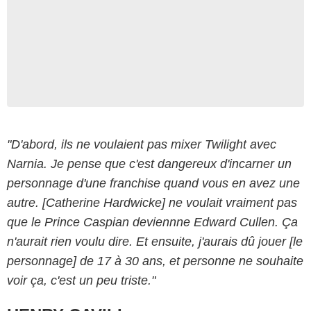
"D'abord, ils ne voulaient pas mixer Twilight avec
Narnia. Je pense que c'est dangereux d'incarner un
personnage d'une franchise quand vous en avez une
autre. [Catherine Hardwicke] ne voulait vraiment pas
que le Prince Caspian deviennne Edward Cullen. Ça
2015 Warner Bros. Entertainment Inc. and Ratpac-Dune Entertainment LLC
n'aurait rien voulu dire. Et ensuite, j'aurais dû jouer [le
personnage] de 17 à 30 ans, et personne ne souhaite
voir ça, c'est un peu triste."