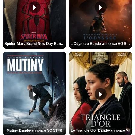
Spider-Man: Brand New Day Bande-annonce VO STFR
L'Odyssée Bande-annonce VO STFR
Mutiny Bande-annonce VO STFR
Le Triangle d'or Bande-annonce VF