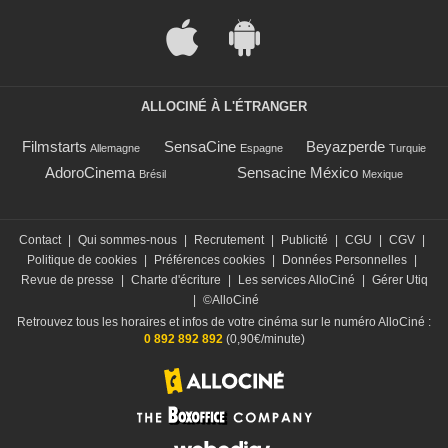
ALLOCINÉ À L'ÉTRANGER
Filmstarts
SensaCine
Beyazperde
Allemagne
Espagne
Turquie
AdoroCinema
Sensacine México
Brésil
Mexique
Contact
|
Qui sommes-nous
|
Recrutement
|
Publicité
|
CGU
|
CGV
|
Politique de cookies
|
Préférences cookies
|
Données Personnelles
|
Revue de presse
|
Charte d'écriture
|
Les services AlloCiné
|
Gérer Utiq
|
©AlloCiné
Retrouvez tous les horaires et infos de votre cinéma sur le numéro AlloCiné :
0 892 892 892
(0,90€/minute)