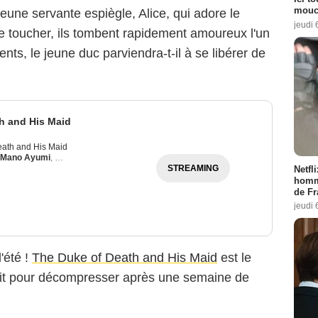
mouch
 jeune servante espiègle, Alice, qui adore le
jeudi 
se toucher, ils tombent rapidement amoureux l'un
nts, le jeune duc parviendra-t-il à se libérer de
h and His Maid
eath and His Maid
Mano Ayumi
,
Hôchû Ôtsuka
STREAMING
Netfl
homma
de Fr
jeudi 
'été !
The Duke of Death and His Maid
est le
it pour décompresser après une semaine de