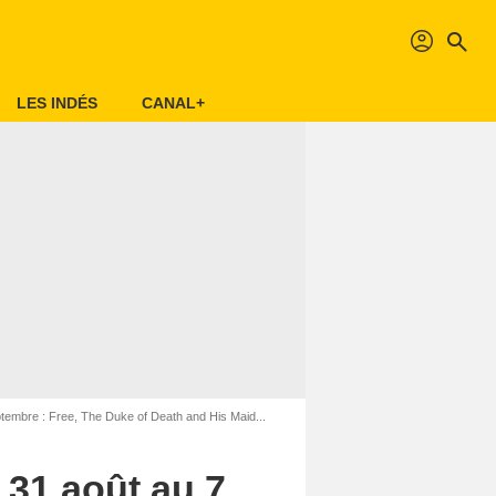
profil
search
LES INDÉS
CANAL+
tembre : Free, The Duke of Death and His Maid...
 31 août au 7