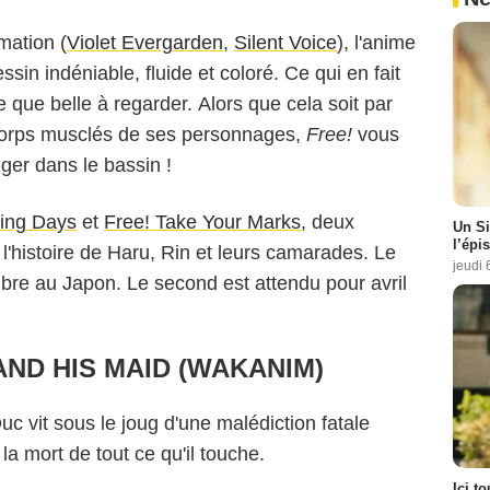
mation (
Violet Evergarden
,
Silent Voice
), l'anime
ssin indéniable, fluide et coloré. Ce qui en fait
 que belle à regarder. Alors que cela soit par
s corps musclés de ses personnages,
Free!
vous
ger dans le bassin !
ting Days
et
Free! Take Your Marks
, deux
Un Si
l’épi
 l'histoire de Haru, Rin et leurs camarades. Le
jeudi 
mbre au Japon. Le second est attendu pour avril
AND HIS MAID (WAKANIM)
c vit sous le joug d'une malédiction fatale
la mort de tout ce qu'il touche.
Ici t