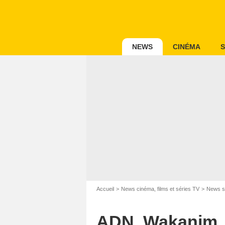
NEWS
CINÉMA
S
Accueil
News cinéma, films et séries TV
News s
ADN, Wakanim, C