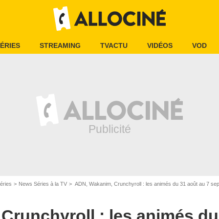
ÉRIES
STREAMING
TVACTU
VIDÉOS
VOD
éries
News Séries à la TV
ADN, Wakanim, Crunchyroll : les animés du 31 août au 7 sep
runchyroll : les animés du