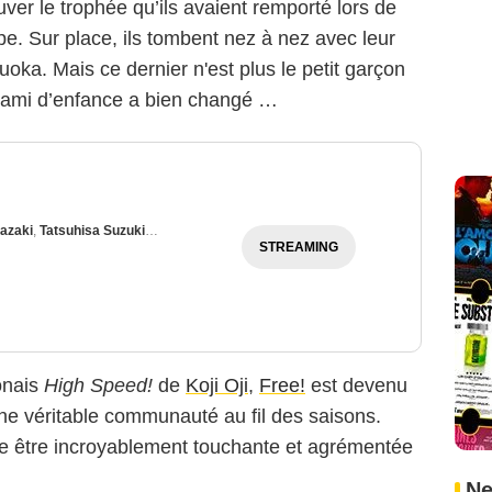
uver le trophée qu’ils avaient remporté lors de
pe. Sur place, ils tombent nez à nez avec leur
uoka. Mais ce dernier n'est plus le petit garçon
r ami d’enfance a bien changé …
azaki
,
Tatsuhisa Suzuki
,
Thibaut Delmotte
,
Tsubasa Yonaga
STREAMING
ponais
High Speed!
de
Koji Oji
,
Free!
est devenu
 une véritable communauté au fil des saisons.
ère être incroyablement touchante et agrémentée
Ne