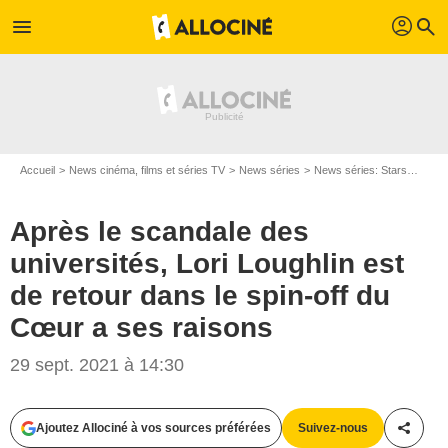
profil
menu
search
Accueil
News cinéma, films et séries TV
News séries
News séries: Stars
Après
Après le scandale des
universités, Lori Loughlin est
de retour dans le spin-off du
Cœur a ses raisons
29 sept. 2021 à 14:30
Ricardo Hubbs
Ajoutez Allociné à vos sources préférées
Suivez-nous
Partag