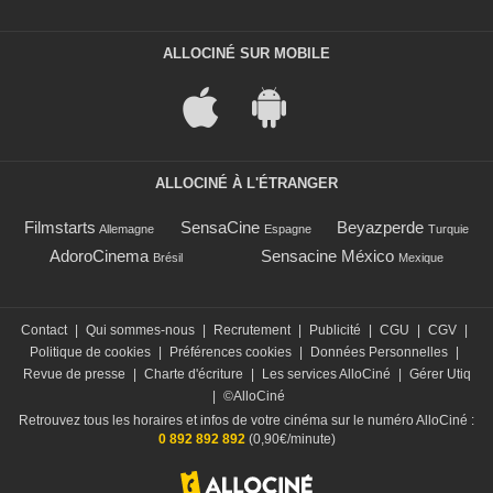
ALLOCINÉ SUR MOBILE
ALLOCINÉ À L'ÉTRANGER
Filmstarts
SensaCine
Beyazperde
Allemagne
Espagne
Turquie
AdoroCinema
Sensacine México
Brésil
Mexique
Contact
|
Qui sommes-nous
|
Recrutement
|
Publicité
|
CGU
|
CGV
|
Politique de cookies
|
Préférences cookies
|
Données Personnelles
|
Revue de presse
|
Charte d'écriture
|
Les services AlloCiné
|
Gérer Utiq
|
©AlloCiné
Retrouvez tous les horaires et infos de votre cinéma sur le numéro AlloCiné :
0 892 892 892
(0,90€/minute)