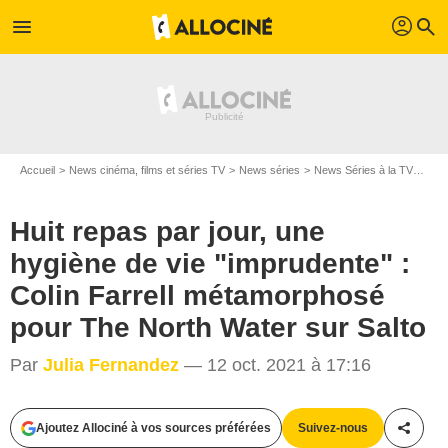
profil
menu
search
Accueil
News cinéma, films et séries TV
News séries
News Séries à la TV
Huit
Huit repas par jour, une
hygiène de vie "imprudente" :
Colin Farrell métamorphosé
pour The North Water sur Salto
Par
Julia Fernandez
— 12 oct. 2021 à 17:16
Ajoutez Allociné à vos sources préférées
Suivez-nous
Partag