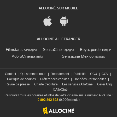
ALLOCINÉ SUR MOBILE
ALLOCINÉ À L'ÉTRANGER
Filmstarts
SensaCine
Beyazperde
Allemagne
Espagne
Turquie
AdoroCinema
Sensacine México
Brésil
Mexique
Contact
|
Qui sommes-nous
|
Recrutement
|
Publicité
|
CGU
|
CGV
|
Politique de cookies
|
Préférences cookies
|
Données Personnelles
|
Revue de presse
|
Charte d'écriture
|
Les services AlloCiné
|
Gérer Utiq
|
©AlloCiné
Retrouvez tous les horaires et infos de votre cinéma sur le numéro AlloCiné :
0 892 892 892
(0,90€/minute)