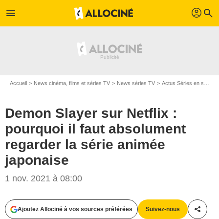
profil
menu
search
Accueil
News cinéma, films et séries TV
News séries TV
Actus Séries en streaming
Demon Slayer sur Netflix :
pourquoi il faut absolument
regarder la série animée
japonaise
1 nov. 2021 à 08:00
Ajoutez Allociné à vos sources préférées
Suivez-nous
Partag