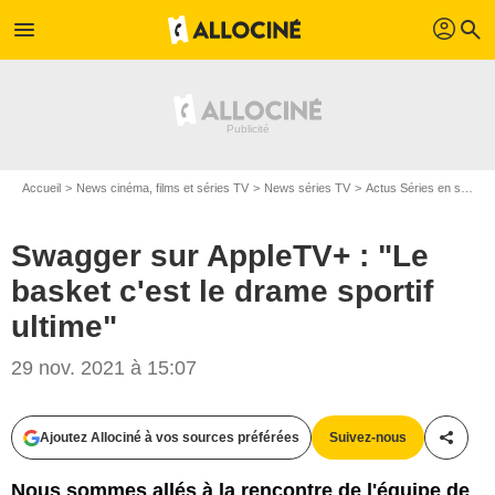
profil
menu
search
Accueil
News cinéma, films et séries TV
News séries TV
Actus Séries en streaming
Swagger sur AppleTV+ : "Le
basket c'est le drame sportif
ultime"
Apple TV+
29 nov. 2021 à 15:07
Ajoutez Allociné à vos sources préférées
Suivez-nous
Partag
Nous sommes allés à la rencontre de l'équipe de