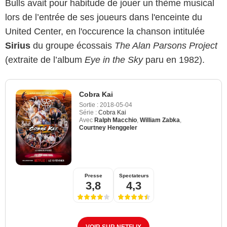
Bulls avait pour habitude de jouer un thème musical
lors de l’entrée de ses joueurs dans l'enceinte du
United Center, en l'occurence la chanson intitulée
Sirius
du groupe écossais
The Alan Parsons Project
(extraite de l’album
Eye in the Sky
paru en 1982).
Cobra Kai
Sortie :
2018-05-04
Série :
Cobra Kai
Avec
Ralph Macchio
,
William Zabka
,
Courtney Henggeler
Presse
Spectateurs
3,8
4,3
VOIR SUR NETFLIX