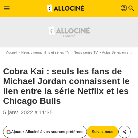
profil
menu
search
Accueil
News cinéma, films et séries TV
News séries TV
Actus Séries en streaming
Cobra Kai : seuls les fans de
Michael Jordan connaissent le
lien entre la série Netflix et les
Chicago Bulls
Netflix
5 janv. 2022 à 11:35
Ajoutez Allociné à vos sources préférées
Suivez-nous
Partag