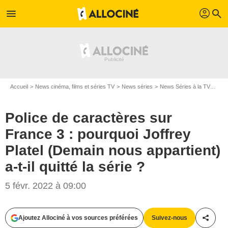
profil
menu
search
Accueil
News cinéma, films et séries TV
News séries
News Séries à la TV
Poli
Police de caractères sur
France 3 : pourquoi Joffrey
Platel (Demain nous appartient)
a-t-il quitté la série ?
5 févr. 2022 à 09:00
Ajoutez Allociné à vos sources préférées
Suivez-nous
Partag