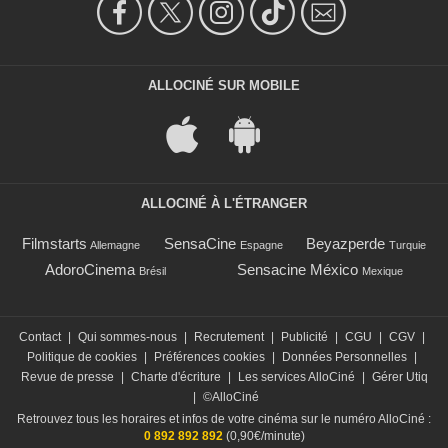
ALLOCINÉ SUR MOBILE
ALLOCINÉ À L'ÉTRANGER
Filmstarts
SensaCine
Beyazperde
Allemagne
Espagne
Turquie
AdoroCinema
Sensacine México
Brésil
Mexique
Contact
|
Qui sommes-nous
|
Recrutement
|
Publicité
|
CGU
|
CGV
|
Politique de cookies
|
Préférences cookies
|
Données Personnelles
|
Revue de presse
|
Charte d'écriture
|
Les services AlloCiné
|
Gérer Utiq
|
©AlloCiné
Retrouvez tous les horaires et infos de votre cinéma sur le numéro AlloCiné :
0 892 892 892
(0,90€/minute)