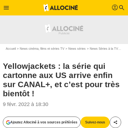
profil
menu
search
Accueil
News cinéma, films et séries TV
News séries
News Séries à la TV
Yell
Yellowjackets : la série qui
cartonne aux US arrive enfin
sur CANAL+, et c’est pour très
bientôt !
9 févr. 2022 à 18:30
Ajoutez Allociné à vos sources préférées
Suivez-nous
Partag