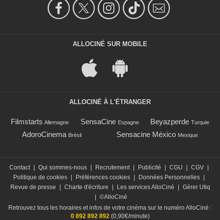
ALLOCINÉ SUR MOBILE
ALLOCINÉ À L'ÉTRANGER
Filmstarts
SensaCine
Beyazperde
Allemagne
Espagne
Turquie
AdoroCinema
Sensacine México
Brésil
Mexique
Contact
|
Qui sommes-nous
|
Recrutement
|
Publicité
|
CGU
|
CGV
|
Politique de cookies
|
Préférences cookies
|
Données Personnelles
|
Revue de presse
|
Charte d'écriture
|
Les services AlloCiné
|
Gérer Utiq
|
©AlloCiné
Retrouvez tous les horaires et infos de votre cinéma sur le numéro AlloCiné :
0 892 892 892
(0,90€/minute)