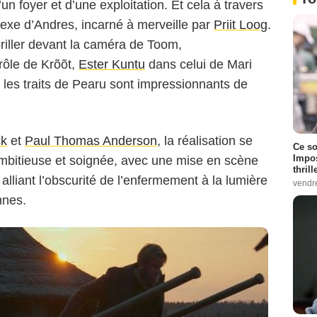
un foyer et d’une exploitation. Et cela à travers
lexe d’Andres, incarné à merveille par
Priit Loog
.
riller devant la caméra de Toom,
rôle de Krõõt,
Ester Kuntu
dans celui de Mari
les traits de Pearu sont impressionnants de
ck
et
Paul Thomas Anderson
, la réalisation se
Ce so
Impos
mbitieuse et soignée, avec une mise en scène
thrill
alliant l’obscurité de l’enfermement à la lumière
vendr
nnes.