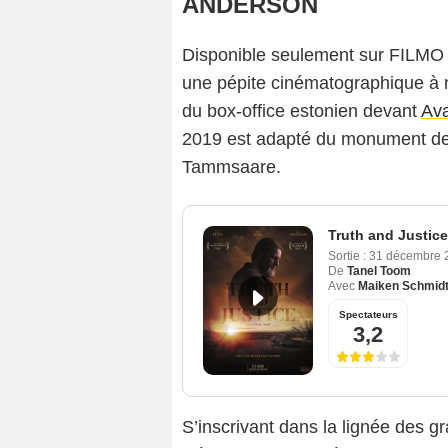
ANDERSON
Disponible seulement sur FILMO à
une pépite cinématographique à n
du box-office estonien devant
Ava
2019 est adapté du monument de l
Tammsaare.
Truth and Justice
Sortie :
31 décembre 
De
Tanel Toom
Avec
Maiken Schmid
Spectateurs
3,2
S’inscrivant dans la lignée des gr