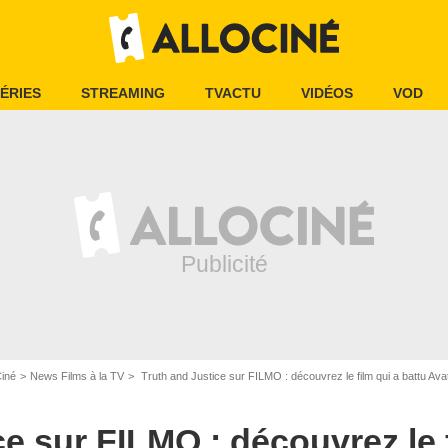
ÉRIES
STREAMING
TVACTU
VIDÉOS
VOD
Ciné
News Films à la TV
Truth and Justice sur FILMO : découvrez le film qui a battu Ava
e sur FILMO : découvrez le f