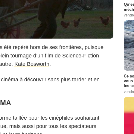
Qu’es
méch
vendr
urs été repéré hors de ses frontières, puisque
lein tournage d’un film de Science-Fiction
autre,
Kate Bosworth
.
Ce so
de cinéma
à découvrir sans plus tarder et en
vous 
les t
vendr
ÉMA
rme taillée pour les cinéphiles souhaitant
ue, mais aussi pour tous les spectateurs