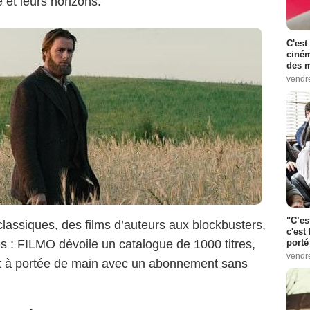
é et leurs horizons.
C'est
ciném
des m
vendr
"C’es
assiques, des films d’auteurs aux blockbusters,
c'est 
es : FILMO dévoile un catalogue de 1000 titres,
porté
vendr
ut à portée de main avec un abonnement sans