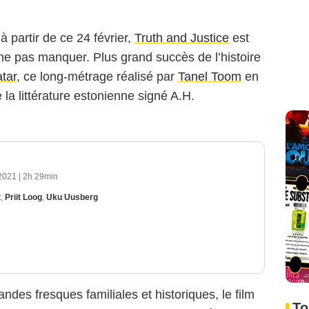
 partir de ce 24 février,
Truth and Justice
est
e pas manquer. Plus grand succès de l’histoire
tar
, ce long-métrage réalisé par
Tanel Toom
en
a littérature estonienne signé A.H.
2021
|
2h 29min
t
,
Priit Loog
,
Uku Uusberg
andes fresques familiales et historiques, le film
To