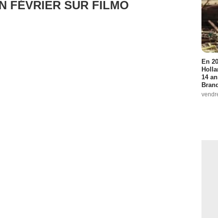
N FÉVRIER SUR FILMO
En 20
Holla
14 an
Bran
vendr