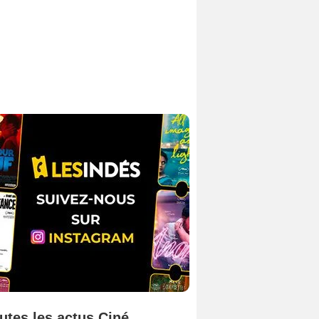
utes les actus Ciné