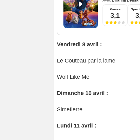
Avec
Brianna Denski
Presse
Spect
3,1
3
Vendredi 8 avril :
Le Couteau par la lame
Wolf Like Me
Dimanche 10 avril :
Simetierre
Lundi 11 avril :