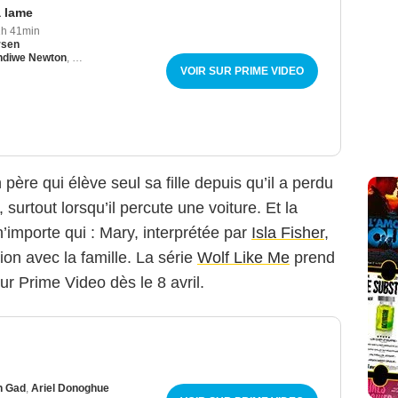
a lame
1h 41min
rsen
ndiwe Newton
,
Laurence Fishburne
VOIR SUR PRIME VIDEO
n père qui élève seul sa fille depuis qu’il a perdu
 surtout lorsqu’il percute une voiture. Et la
n’importe qui : Mary, interprétée par
Isla Fisher
,
on avec la famille. La série
Wolf Like Me
prend
ur Prime Video dès le 8 avril.
h Gad
,
Ariel Donoghue