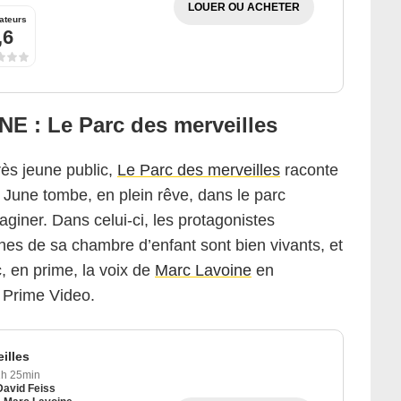
LOUER OU ACHETER
ateurs
,6
 : Le Parc des merveilles
rès jeune public,
Le Parc des merveilles
raconte
June tombe, en plein rêve, dans le parc
aginer. Dans celui-ci, les protagonistes
nes de sa chambre d’enfant sont bien vivants, et
c, en prime, la voix de
Marc Lavoine
en
r Prime Video.
illes
1h 25min
David Feiss