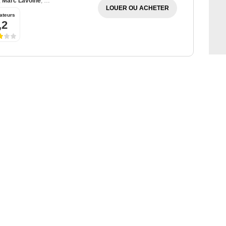
,
Marc Lavoine
,
Ken Hudson Campbell
,
Jennifer Garner
LOUER OU ACHETER
ateurs
,2