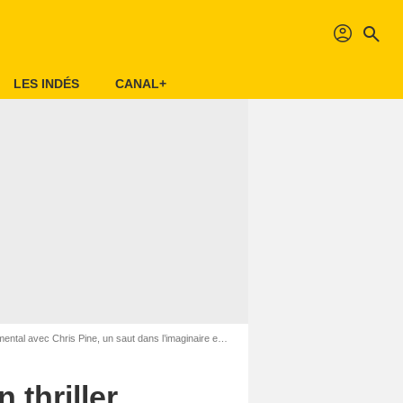
profil
search
LES INDÉS
CANAL+
 Pine, un saut dans l’imaginaire enfantin du Parc des merveilles…
 thriller