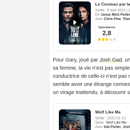
Le Couteau par l
Sortie :
8 avril 2022
|
De
Janus Metz Pede
Avec
Chris Pine
,
Tha
Spectateurs
2,8
Pour Gary, joué par
Josh Gad
, u
sa femme, la vie n’est pas simple,
conductrice de celle-ci n’est pas 
semble avoir une étrange connexi
un virage inattendu, à découvrir s
Wolf Like Me
Sortie :
2022-01-13
Série :
Wolf Like Me
Avec
Isla Fisher
,
Jos