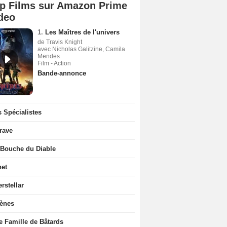
p Films sur Amazon Prime
deo
1.
Les Maîtres de l'univers
de Travis Knight
avec Nicholas Galitzine, Camila
Mendes
Film - Action
Bande-annonce
 Spécialistes
rave
 Bouche du Diable
net
erstellar
rènes
e Famille de Bâtards