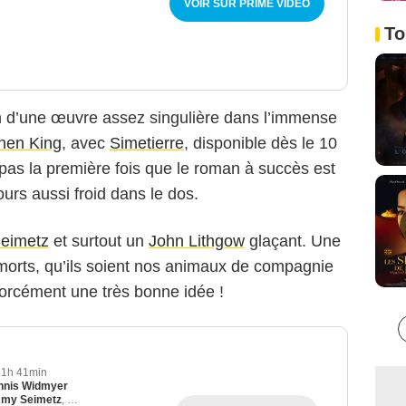
VOIR SUR PRIME VIDEO
To
ion d’une œuvre assez singulière dans l’immense
hen King
, avec
Simetierre
, disponible dès le 10
t pas la première fois que le roman à succès est
jours aussi froid dans le dos.
eimetz
et surtout un
John Lithgow
glaçant. Une
s morts, qu’ils soient nos animaux de compagnie
forcément une très bonne idée !
1h 41min
nnis Widmyer
my Seimetz
,
John Lithgow