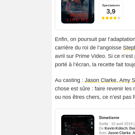
Spectateurs
3,9
Enfin, on poursuit par l’adaptat
carrière du roi de l’angoisse
Step
avril sur Prime Video. Si ce n’es
porté à l’écran, la recette fait tou
Au casting :
Jason Clarke
,
Amy S
chose est sûre : faire revenir le
ou nos êtres chers, ce n’est pas 
Simetierre
Sortie :
10 avril 2019
|
De
Kevin Kölsch
,
De
Avec
Jason Clarke
,
A