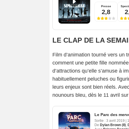
Presse
Spect
2,8
2
LE CLAP DE LA SEMAINE
Film d’animation tourné vers un t
comment une petite fille nommée 
d’attractions qu’elle s’amuse à im
habituellement peluches ou figuri
leurs enjeux sont bien réels. Ave
nounours bleu, dès le 11 avril su
Le Parc des merve
Sortie :
3 avril 2019
|
De
Dylan Brown (II)
,