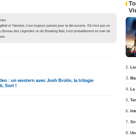
To
Vi
ries
eld et Tatooine, il est toujours partant pour la découverte. S'il n'est pas en
, du Bureau des Légendes ou de Breaking Bad, il est probablement en train de
aut.
2.
Les
3.
Ma
ideo : un western avec Josh Brolin, la trilogie
t, Sort !
4.
La
5.
Te
6.
Int
7.
Si
8.
Un