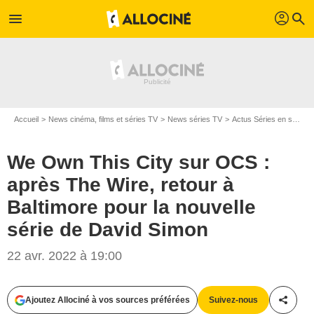
profil
menu
search
Accueil
News cinéma, films et séries TV
News séries TV
Actus Séries en streaming
We Own This City sur OCS :
après The Wire, retour à
Baltimore pour la nouvelle
série de David Simon
22 avr. 2022 à 19:00
Ajoutez Allociné à vos sources préférées
Suivez-nous
Partag