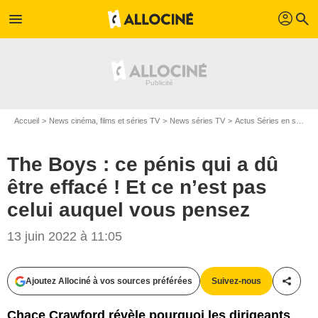
profil
menu
search
Accueil
News cinéma, films et séries TV
News séries TV
Actus Séries en streaming
The Boys : ce pénis qui a dû
être effacé ! Et ce n’est pas
celui auquel vous pensez
13 juin 2022 à 11:05
Ajoutez Allociné à vos sources préférées
Suivez-nous
Partag
Chace Crawford révèle pourquoi les dirigeants