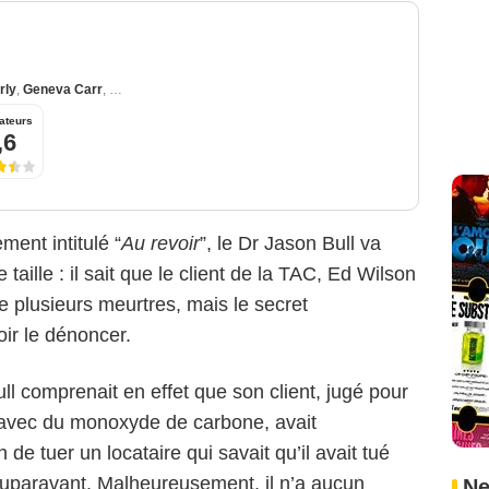
rly
,
Geneva Carr
,
Yara Martinez
ateurs
,6
ment intitulé “
Au revoir
”, le Dr Jason Bull va
taille : il sait que le client de la TAC, Ed Wilson
e plusieurs meurtres, mais le secret
ir le dénoncer.
ull comprenait en effet que son client, jugé pour
 avec du monoxyde de carbone, avait
n de tuer un locataire qui savait qu’il avait tué
auparavant. Malheureusement, il n’a aucun
Ne