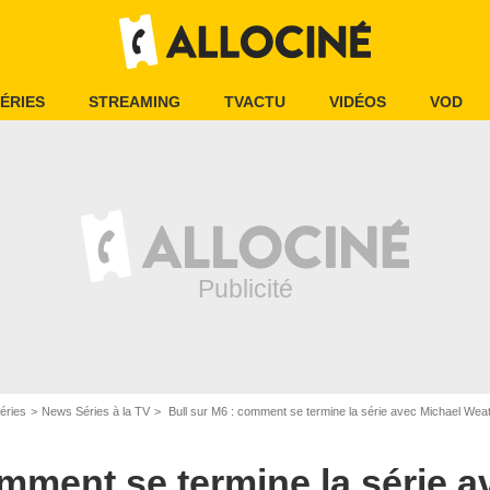
ÉRIES
STREAMING
TVACTU
VIDÉOS
VOD
éries
News Séries à la TV
Bull sur M6 : comment se termine la série avec Michael Weat
omment se termine la série a