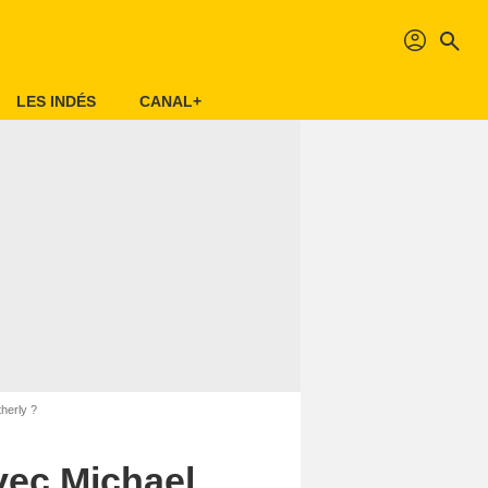
profil
search
LES INDÉS
CANAL+
herly ?
vec Michael