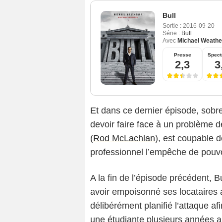
Bull
Sortie :
2016-09-20
Série :
Bull
Avec
Michael Weathe
Presse
Spect
2,3
3
Et dans ce dernier épisode, sobre
devoir faire face à un problème de 
(
Rod McLachlan
), est coupable d
professionnel l’empêche de pouvo
A la fin de l’épisode précédent, B
avoir empoisonné ses locataires
délibérément planifié l’attaque afi
une étudiante plusieurs années 