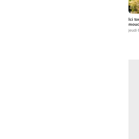
Ici t
mouch
jeudi 