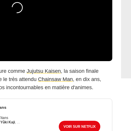
rgure comme
Jujutsu Kaisen
, la saison finale
 le très attendu
Chainsaw Man
, en dix ans,
os incontournables en matière d'animes.
tans
Titans
,
Yûki Kaji
,
Nathalie Bienaime
,
Yui Ishikawa
,
Victor Niverd
VOIR SUR NETFLIX