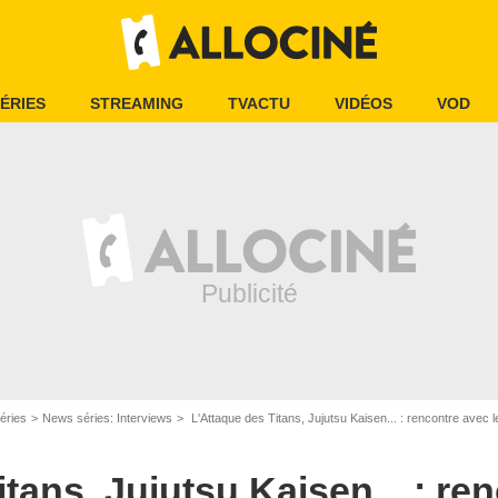
ÉRIES
STREAMING
TVACTU
VIDÉOS
VOD
éries
News séries: Interviews
L'Attaque des Titans, Jujutsu Kaisen... : rencontre avec
tans, Jujutsu Kaisen... : re