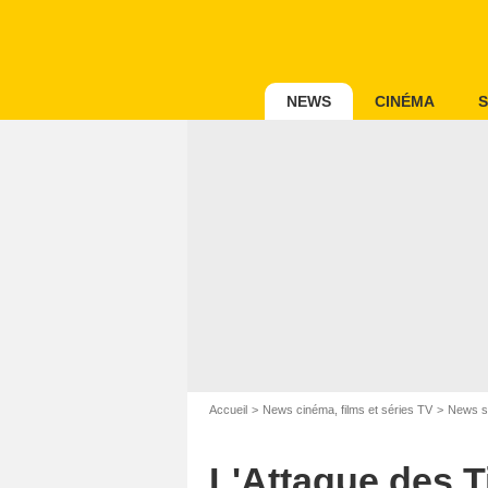
NEWS
CINÉMA
S
Accueil
News cinéma, films et séries TV
News s
L'Attaque des Ti