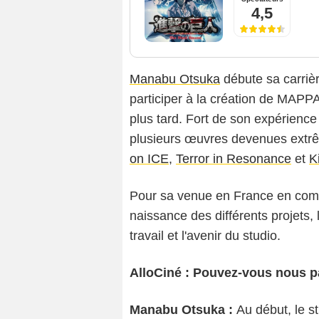
4,5
Manabu Otsuka
débute sa carriè
participer à la création de MAPPA
plus tard. Fort de son expérience 
plusieurs œuvres devenues ext
on ICE
,
Terror in Resonance
et
K
Pour sa venue en France en comp
naissance des différents projets, 
travail et l'avenir du studio.
AlloCiné : Pouvez-vous nous pa
Manabu Otsuka :
Au début, le s