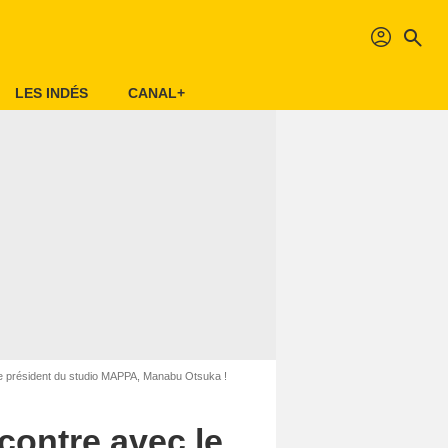
profil
search
LES INDÉS
CANAL+
 le président du studio MAPPA, Manabu Otsuka !
ncontre avec le