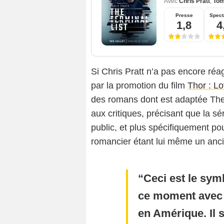
Avec
Chris Pratt
,
Tom
Presse
Spect
1,8
4
Si Chris Pratt n’a pas encore réa
par la promotion du film
Thor : L
des romans dont est adaptée The 
aux critiques, précisant que la sé
public, et plus spécifiquement po
romancier étant lui même un anci
Ceci est le sym
ce moment avec l
en Amérique. Il 