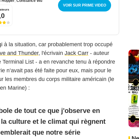
 Hopper
,
Constance Wu
VOIR SUR PRIME VIDEO
ateurs
,0
gi à la situation, car probablement trop occupé
ove and Thunder
, l'écrivain
Jack Carr
- auteur
Terminal List - a en revanche tenu à répondre
rie n’avait pas été faite pour eux, mais pour le
ur les membres du corps militaire américain (le
en Marine) :
bole de tout ce que j'observe en
a culture et le climat qui règnent
semblerait que notre série
Ne