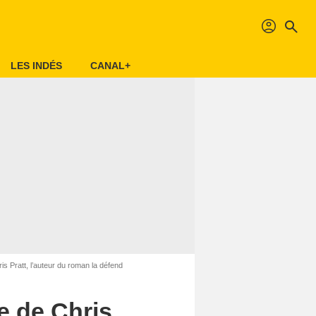
profil
search
LES INDÉS
CANAL+
ris Pratt, l’auteur du roman la défend
ie de Chris