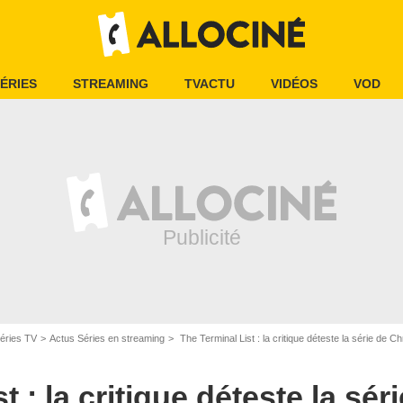
ÉRIES
STREAMING
TVACTU
VIDÉOS
VOD
éries TV
Actus Séries en streaming
The Terminal List : la critique déteste la série de Ch
t : la critique déteste la sér