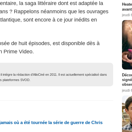
taire, la saga littéraire dont est adaptée la
Heate
avant
romans ? Rappelons néanmoins que les ouvrages
jeudi 
tlantique, sont encore à ce jour inédits en
sée de huit épisodes, est disponible dès à
n Prime Video.
 intègre la rédaction d’AlloCiné en 2011. Il est actuellement spécialisé dans
Décon
signé
des plateformes SVOD.
obse
jeudi 
jamais où a été tournée la série de guerre de Chris