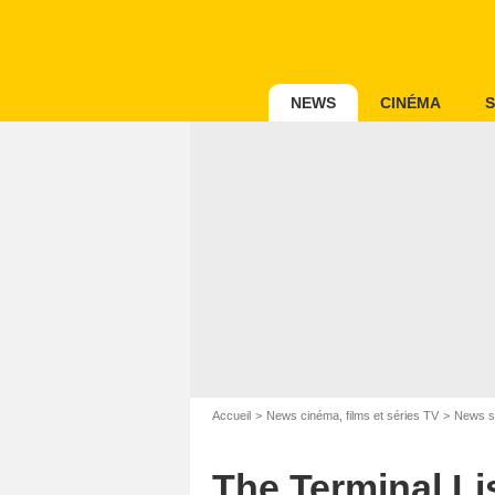
NEWS
CINÉMA
S
Accueil
News cinéma, films et séries TV
News s
The Terminal Lis