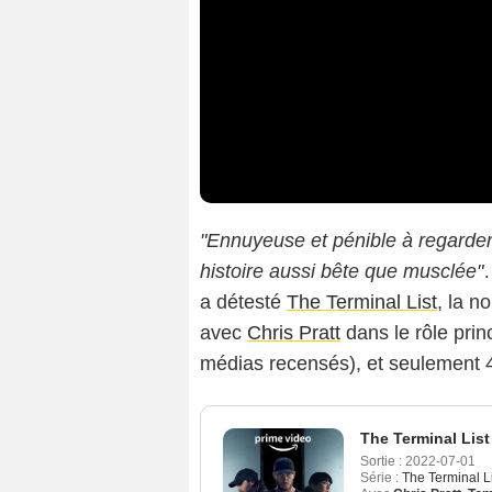
"Ennuyeuse et pénible à regarder
histoire aussi bête que musclée"
…
a détesté
The Terminal List
, la n
avec
Chris Pratt
dans le rôle prin
médias recensés), et seulement 4
The Terminal List
Sortie :
2022-07-01
Série :
The Terminal L