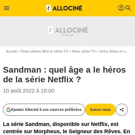
profil
menu
search
Accueil
News cinéma, films et séries TV
News séries TV
Actus Séries en streaming
Sandman : quel âge a le héros
de la série Netflix ?
Netflix
10 août 2022 à 18:00
Ajoutez Allociné à vos sources préférées
Suivez-nous
Partag
La série Sandman, disponible sur Netflix, est
centrée sur Morpheus, le Seigneur des Rêves. En