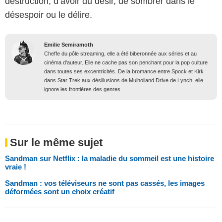
destruction, d’avoir du désir, de sombrer dans le
désespoir ou le délire.
Emilie Semiramoth
Cheffe du pôle streaming, elle a été biberonnée aux séries et au
cinéma d'auteur. Elle ne cache pas son penchant pour la pop culture
dans toutes ses excentricités. De la bromance entre Spock et Kirk
dans Star Trek aux désillusions de Mulholland Drive de Lynch, elle
ignore les frontières des genres.
Sur le même sujet
Sandman sur Netflix : la maladie du sommeil est une histoire
vraie !
Sandman : vos téléviseurs ne sont pas cassés, les images
déformées sont un choix créatif