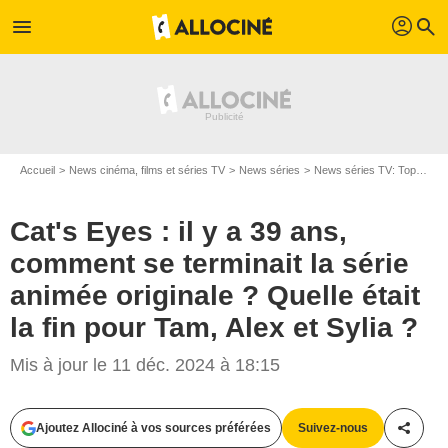
profil
menu
search
Accueil
News cinéma, films et séries TV
News séries
News séries TV: Top et Flop
Cat's Eyes : il y a 39 ans,
comment se terminait la série
animée originale ? Quelle était
la fin pour Tam, Alex et Sylia ?
Mis à jour le 11 déc. 2024 à 18:15
Ajoutez Allociné à vos sources préférées
Suivez-nous
Partag