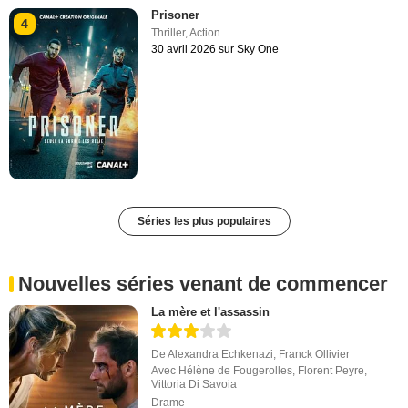
Prisoner
4
Thriller
,
Action
30 avril 2026 sur Sky One
Séries les plus populaires
Nouvelles séries venant de commencer
La mère et l'assassin
De
Alexandra Echkenazi
,
Franck Ollivier
Avec
Hélène de Fougerolles
,
Florent Peyre
,
Vittoria Di Savoia
Drame