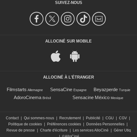
SUIVEZ-NOUS
ALLOCINÉ SUR MOBILE
ALLOCINÉ À L'ÉTRANGER
Filmstarts
SensaCine
Beyazperde
Allemagne
Espagne
Turquie
AdoroCinema
Sensacine México
Brésil
Mexique
Contact
|
Qui sommes-nous
|
Recrutement
|
Publicité
|
CGU
|
CGV
|
Politique de cookies
|
Préférences cookies
|
Données Personnelles
|
Revue de presse
|
Charte d'écriture
|
Les services AlloCiné
|
Gérer Utiq
|
©AlloCiné