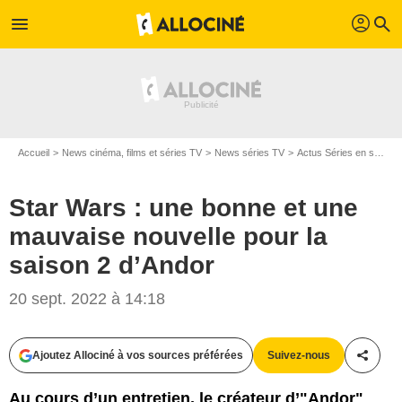
profil
menu
search
Accueil
News cinéma, films et séries TV
News séries TV
Actus Séries en streaming
Star Wars : une bonne et une
mauvaise nouvelle pour la
saison 2 d’Andor
20 sept. 2022 à 14:18
Ajoutez Allociné à vos sources préférées
Suivez-nous
Partag
Au cours d’un entretien, le créateur d’"Andor"