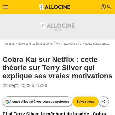
profil
menu
search
Accueil
News cinéma, films et séries TV
News séries TV
Actus Séries en streaming
Cobra Kai sur Netflix : cette
théorie sur Terry Silver qui
explique ses vraies motivations
22 sept. 2022 à 15:26
Ajoutez Allociné à vos sources préférées
Suivez-nous
Partag
Et si Terry Silver, le méchant de la série "Cobra