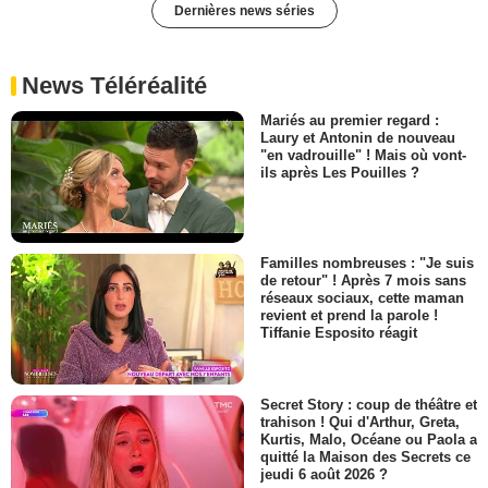
Dernières news séries
News Téléréalité
Mariés au premier regard :
Laury et Antonin de nouveau
"en vadrouille" ! Mais où vont-
ils après Les Pouilles ?
Familles nombreuses : "Je suis
de retour" ! Après 7 mois sans
réseaux sociaux, cette maman
revient et prend la parole !
Tiffanie Esposito réagit
Secret Story : coup de théâtre et
trahison ! Qui d'Arthur, Greta,
Kurtis, Malo, Océane ou Paola a
quitté la Maison des Secrets ce
jeudi 6 août 2026 ?