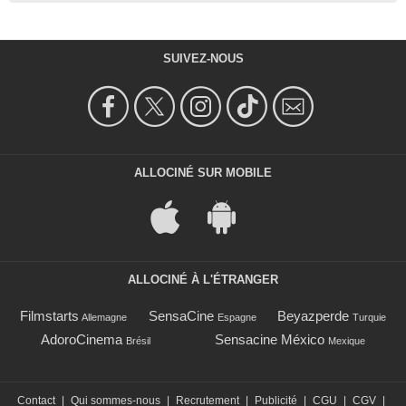
SUIVEZ-NOUS
ALLOCINÉ SUR MOBILE
ALLOCINÉ À L'ÉTRANGER
Filmstarts
SensaCine
Beyazperde
Allemagne
Espagne
Turquie
AdoroCinema
Sensacine México
Brésil
Mexique
Contact
|
Qui sommes-nous
|
Recrutement
|
Publicité
|
CGU
|
CGV
|