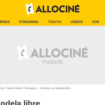
ÉRIES
STREAMING
TVACTU
VIDÉOS
VOD
Ciné
News cinéma: Tournages
Freeman, un Mandela libre
ndela libre