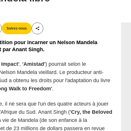
Suivez-nous
Partager cet article
ition pour incarner un Nelson Mandela
it par Anant Singh.
 Impact'
,
'Amistad'
) pourrait selon le
elson Mandela vieillard. Le producteur anti-
Sud a obtenu les droits pour l'adaptation du livre
ong Walk to Freedom'
.
, il ne sera que l'un des quatre acteurs à jouer
'Afrique du Sud. Anant Singh (
'Cry, the Beloved
 la vie de Mandela (de son enfance à la
udget de 23 millions de dollars passera en revue