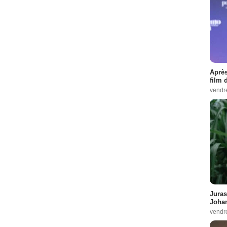
Après
film 
vendr
Juras
Johan
vendr