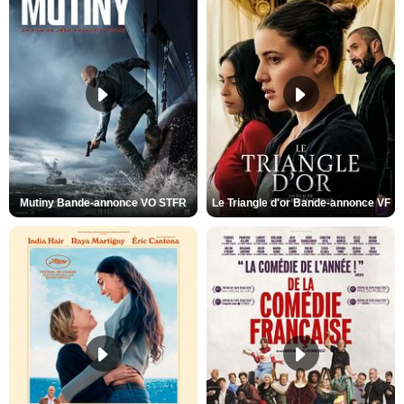
Mutiny Bande-annonce VO STFR
Le Triangle d'or Bande-annonce VF