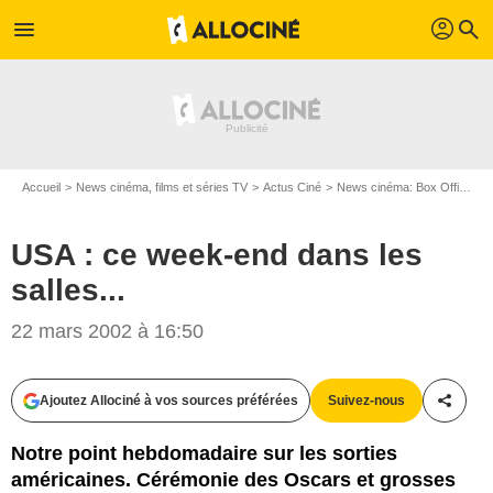
profil
menu
search
Accueil
News cinéma, films et séries TV
Actus Ciné
News cinéma: Box Office
U
USA : ce week-end dans les
salles...
22 mars 2002 à 16:50
Ajoutez Allociné à vos sources préférées
Suivez-nous
Partag
Notre point hebdomadaire sur les sorties
américaines. Cérémonie des Oscars et grosses