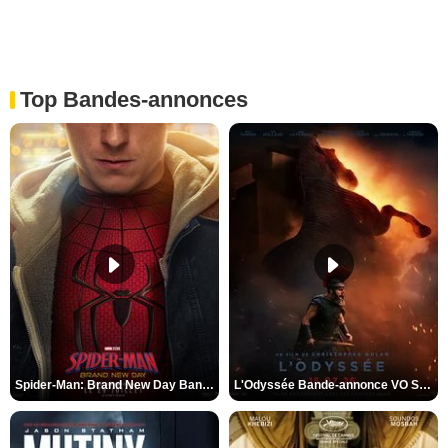
Top Bandes-annonces
Spider-Man: Brand New Day Bande-annonce VO STFR
L'Odyssée Bande-annonce VO STFR