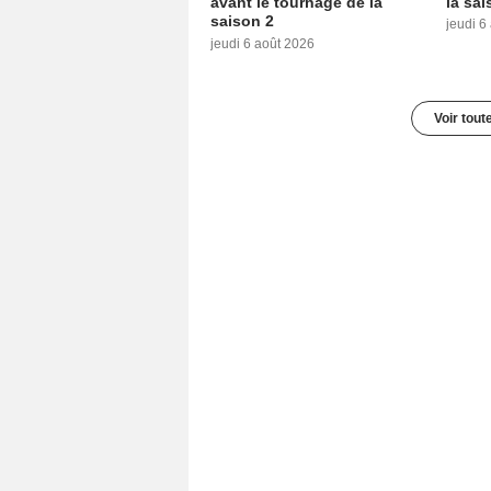
avant le tournage de la
la sai
saison 2
jeudi 6
jeudi 6 août 2026
Voir tout