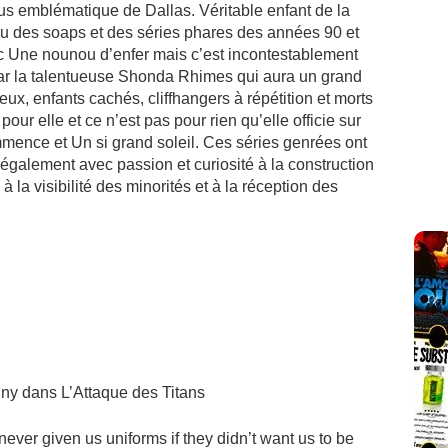
lus emblématique de Dallas. Véritable enfant de la
ieu des soaps et des séries phares des années 90 et
 Une nounou d’enfer mais c’est incontestablement
par la talentueuse Shonda Rhimes qui aura un grand
ux, enfants cachés, cliffhangers à répétition et morts
our elle et ce n’est pas pour rien qu’elle officie sur
mmence et Un si grand soleil. Ces séries genrées ont
 également avec passion et curiosité à la construction
 la visibilité des minorités et à la réception des
ny dans L’Attaque des Titans
ever given us uniforms if they didn’t want us to be