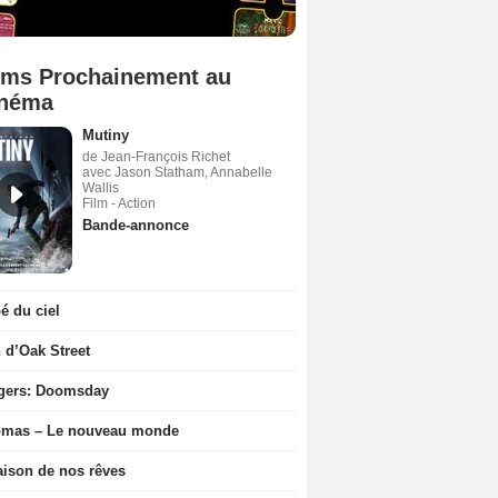
lms Prochainement au
néma
Mutiny
de Jean-François Richet
avec Jason Statham, Annabelle
Wallis
Film - Action
Bande-annonce
 du ciel
n d’Oak Street
gers: Doomsday
ômas – Le nouveau monde
ison de nos rêves