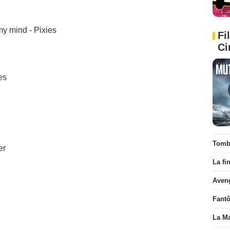
y mind - Pixies
Fi
Ci
es
Tombé
er
La fi
Aven
Fant
La Ma