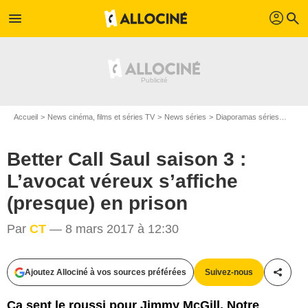
profil
menu
search
Accueil
News cinéma, films et séries TV
News séries
Diaporamas séries
Bette
Better Call Saul saison 3 :
L’avocat véreux s’affiche
(presque) en prison
Par
CT
— 8 mars 2017 à 12:30
AMC
Ajoutez Allociné à vos sources préférées
Suivez-nous
Partag
Ça sent le roussi pour Jimmy McGill. Notre