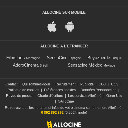
ALLOCINÉ SUR MOBILE
ALLOCINÉ À L'ÉTRANGER
Filmstarts
SensaCine
Beyazperde
Allemagne
Espagne
Turquie
AdoroCinema
Sensacine México
Brésil
Mexique
Contact
|
Qui sommes-nous
|
Recrutement
|
Publicité
|
CGU
|
CGV
|
Politique de cookies
|
Préférences cookies
|
Données Personnelles
|
Revue de presse
|
Charte d'écriture
|
Les services AlloCiné
|
Gérer Utiq
|
©AlloCiné
Retrouvez tous les horaires et infos de votre cinéma sur le numéro AlloCiné :
0 892 892 892
(0,90€/minute)