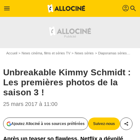
profil
menu
search
Accueil
News cinéma, films et séries TV
News séries
Diaporamas séries
Unbre
Unbreakable Kimmy Schmidt :
Les premières photos de la
saison 3 !
25 mars 2017 à 11:00
Netflix
Ajoutez Allociné à vos sources préférées
Suivez-nous
Partag
Après un teaser so flawless, Netflix a dévoilé