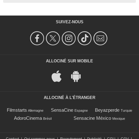
SUIVEZ-NOUS
ALLOCINÉ SUR MOBILE
ALLOCINÉ À L'ÉTRANGER
Filmstarts
SensaCine
Beyazperde
Allemagne
Espagne
Turquie
AdoroCinema
Sensacine México
Brésil
Mexique
Contact
|
Qui sommes-nous
|
Recrutement
|
Publicité
|
CGU
|
CGV
|