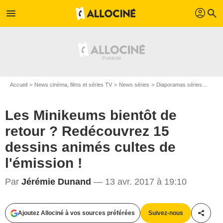
profil
menu
search
Accueil
News cinéma, films et séries TV
News séries
Diaporamas séries
Les M
Les Minikeums bientôt de
retour ? Redécouvrez 15
dessins animés cultes de
l'émission !
Par
Jérémie Dunand
— 13 avr. 2017 à 19:10
Ajoutez Allociné à vos sources préférées
Suivez-nous
Partag