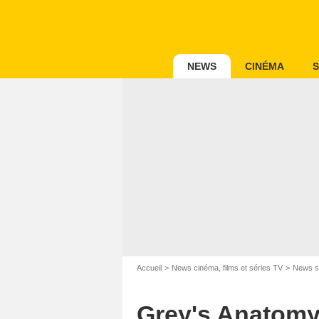
NEWS
CINÉMA
S
Accueil
News cinéma, films et séries TV
News s
Grey's Anatomy 