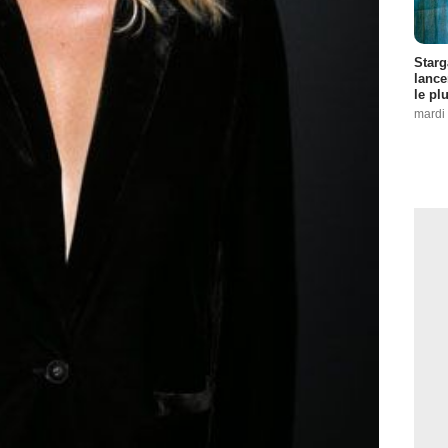
Starg
lance
le pl
mardi 