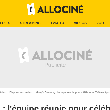
ÉRIES
STREAMING
TVACTU
VIDÉOS
VOD
éries
Diaporamas séries
Grey's Anatomy : l'équipe réunie pour célébrer le 300ème épis
: l'équipe réunie pour célé