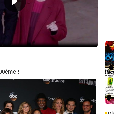
300ème !
Di