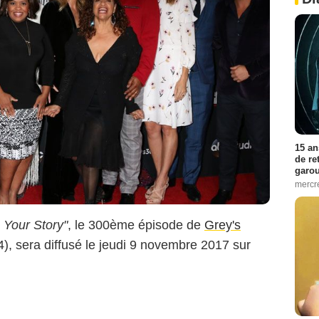
15 an
de re
garo
mercre
 Your Story"
, le 300ème épisode de
Grey's
), sera diffusé le jeudi 9 novembre 2017 sur