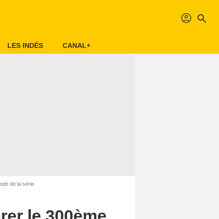
profil
search
LES INDÉS
CANAL+
ode de la série
brer le 300ème