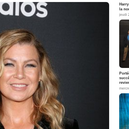
Harry
la no
jeudi
Porté
succè
revie
mercre