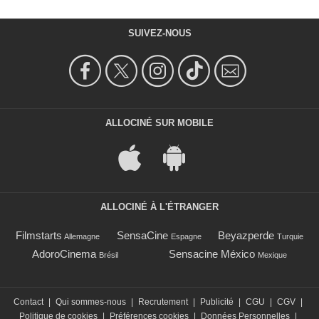
SUIVEZ-NOUS
ALLOCINÉ SUR MOBILE
ALLOCINÉ À L'ÉTRANGER
Filmstarts
SensaCine
Beyazperde
Allemagne
Espagne
Turquie
AdoroCinema
Sensacine México
Brésil
Mexique
Contact
|
Qui sommes-nous
|
Recrutement
|
Publicité
|
CGU
|
CGV
|
Politique de cookies
|
Préférences cookies
|
Données Personnelles
|