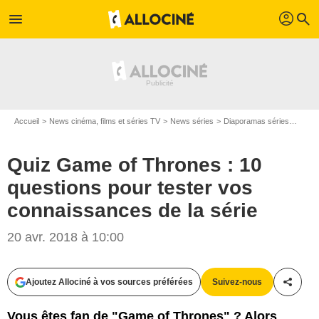
profil
menu
search
Accueil
News cinéma, films et séries TV
News séries
Diaporamas séries
Quiz 
Quiz Game of Thrones : 10
questions pour tester vos
connaissances de la série
20 avr. 2018 à 10:00
HBO
Ajoutez Allociné à vos sources préférées
Suivez-nous
Partag
Vous êtes fan de "Game of Thrones" ? Alors